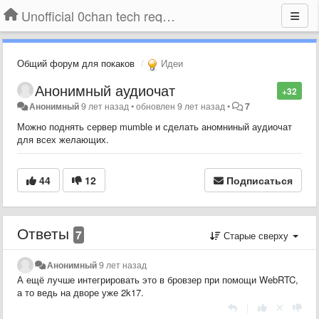
Unofficial 0chan tech requests
Общий форум для покаков
Идеи
Анонимный аудиочат
+32
Анонимный
9 лет назад
•
обновлен
9 лет назад
•
7
Можно поднять сервер mumble и сделать аномниный аудиочат
для всех желающих.
44
12
Подписаться
Ответы
7
Старые сверху
Анонимный
9 лет назад
А ещё лучше интегрировать это в бровзер при помощи WebRTC,
а то ведь на дворе уже 2k17.
|