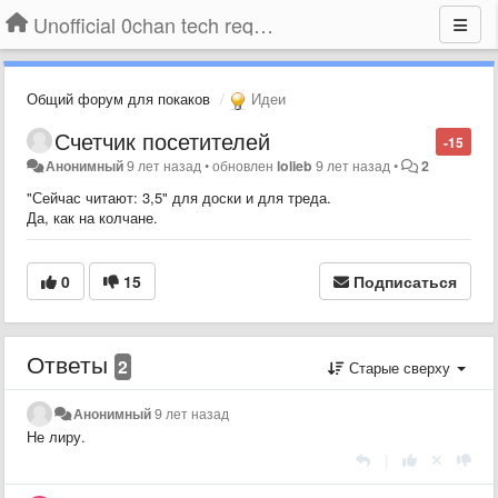
Unofficial 0chan tech requests
Общий форум для покаков
Идеи
Счетчик посетителей
-15
Анонимный
9 лет назад
•
обновлен
lolieb
9 лет назад
•
2
"Сейчас читают: 3,5" для доски и для треда.
Да, как на колчане.
0
15
Подписаться
Ответы
2
Старые сверху
Анонимный
9 лет назад
Не лиру.
|