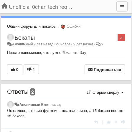
Unofficial 0chan tech requests
Общий форум для покаков
Ошибки
Бекапы
-1
Анонимный
9 лет назад
•
обновлен
9 лет назад
•
2
Просто напоминаю, что нужно бекапить Эху.
0
1
Подписаться
Ответы
2
Старые сверху
Анонимный
9 лет назад
Оказалось, что сия функция - платная фича, а 15 баксов все же
15 баксов.
|