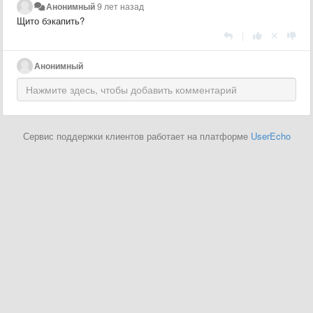
Анонимный
9 лет назад
Щито бэкапить?
|
Анонимный
Сервис поддержки клиентов работает на платформе
UserEcho