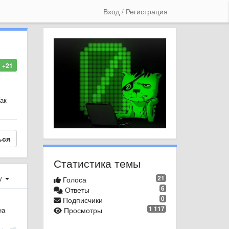
Вход / Регистрация
+21
Так
ься
Статистика темы
у
21
Голоса
6
Ответы
0
Подписчики
1 117
на
Просмотры