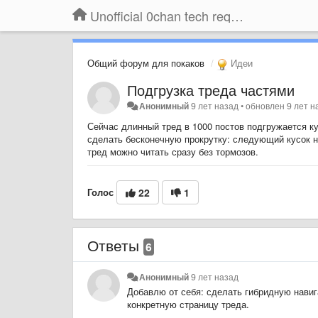
Unofficial 0chan tech requests
Общий форум для покаков
Идеи
Подгрузка треда частями
Анонимный
9 лет назад
•
обновлен
9 лет н
Сейчас длинный тред в 1000 постов подгружается к
сделать бесконечную прокрутку: следующий кусок не 
тред можно читать сразу без тормозов.
Голос
22
1
Ответы
6
Анонимный
9 лет назад
Добавлю от себя: сделать гибридную навиг
конкретную страницу треда.