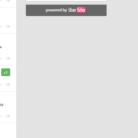
ь
+1
ез