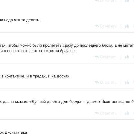
Ответить
|
ми надо что-то делать.
Ответить
|
ак, чтобы можно было пролететь сразу до последнего блока, а не мотат
 и с вероятностью что грохнется браузер.
Ответить
|
 контактике, и в тредах, и на досках.
Ответить
|
х давно сказал: «Лучший движок для борды — движок Вконтактика, но б
Ответить
|
к Вконтактика