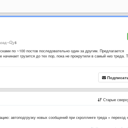
азад
•
6
усками по ~100 постов последовательно один за другим. Предлагается
начинает грузится до тех пор, пока не прокрутили в самый низ треда. 
Подписат
Старые сверх
ацию: автоподгрузку новых сообщений при скроллинге треда + переход 